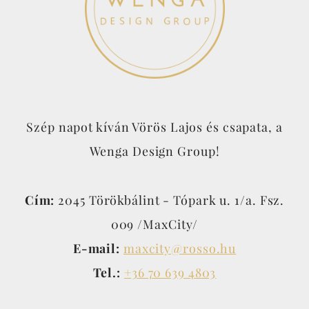
Szép napot kíván Vörös Lajos és csapata, a
Wenga Design Group!
Cím:
2045 Törökbálint - Tópark u. 1/a. Fsz.
009 /MaxCity/
E-mail:
maxcity@rosso.hu
Tel.:
+36 70 639 4803