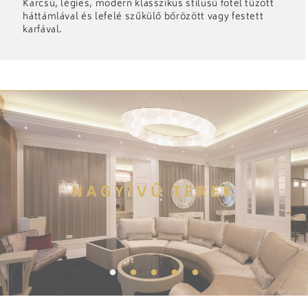
Karcsú, légies, modern klasszikus stílusú fotel tűzött
háttámlával és lefelé szűkülő bőrözött vagy festett
karfával.
NAGYÍVŰ TEREK