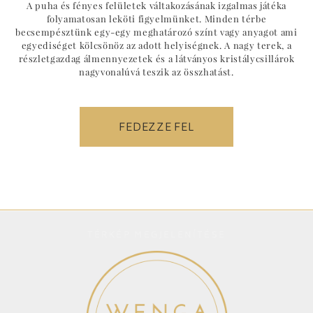
A puha és fényes felületek váltakozásának izgalmas játéka
folyamatosan leköti figyelmünket. Minden térbe
becsempésztünk egy-egy meghatározó színt vagy anyagot ami
egyediséget kölcsönöz az adott helyiségnek. A nagy terek, a
részletgazdag álmennyezetek és a látványos kristálycsillárok
nagyvonalúvá teszik az összhatást.
FEDEZZE FEL
TÉRKÉP MEGJELENÍTÉSE