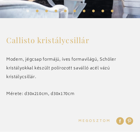
ELŐSZOBA
KIEGÉSZÍTŐK
Callisto kristálycsillár
CSILLÁROK
Modern, jégcsap formájú, íves formavilágú, Schöler
kristályokkal készült polírozott saválló acél vázú
kristálycsillár.
ART DECO
Mérete: d30x210cm, d30x170cm
ÖSSZES
REFERENCIÁK
MEGOSZTOM
RÓLUNK