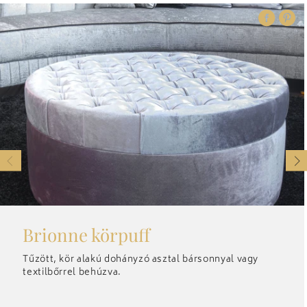
Brionne körpuff
Tűzött, kör alakú dohányzó asztal bársonnyal vagy
textilbőrrel behúzva.