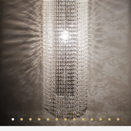
ELŐSZOBA
KIEGÉSZÍTŐK
CSILLÁROK
ART DECO
ÖSSZES
REFERENCIÁK
RÓLUNK