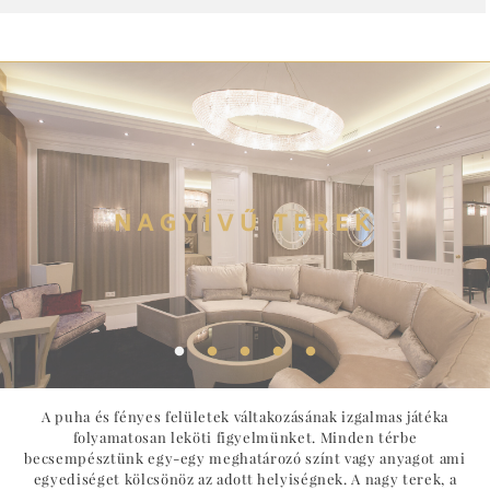
NAGYÍVŰ TEREK
A puha és fényes felületek váltakozásának izgalmas játéka
folyamatosan leköti figyelmünket. Minden térbe
becsempésztünk egy-egy meghatározó színt vagy anyagot ami
egyediséget kölcsönöz az adott helyiségnek. A nagy terek, a