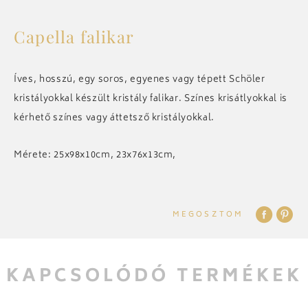
Capella falikar
A CÉGRŐL
MAGYAR
Magyar
Íves, hosszú, egy soros, egyenes vagy tépett Schöler
HÍREK
kristályokkal készült kristály falikar. Színes krisátlyokkal is
ENGLISH
kérhető színes vagy áttetsző kristályokkal.
FILOZÓFIA
DEUTSCH
Mérete: 25x98x10cm, 23x76x13cm,
TECHNOLÓGIA
РУССКИЙ
KONTAKT
MEGOSZTOM
SLOVENSKÝ
KAPCSOLÓDÓ TERMÉKEK