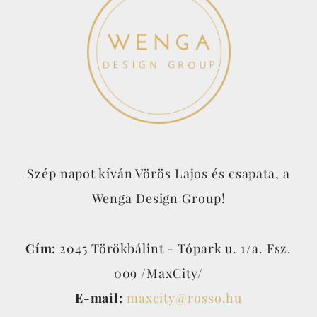
Szép napot kíván Vörös Lajos és csapata, a
Wenga Design Group!
Cím:
2045 Törökbálint - Tópark u. 1/a. Fsz.
009 /MaxCity/
E-mail:
maxcity@rosso.hu