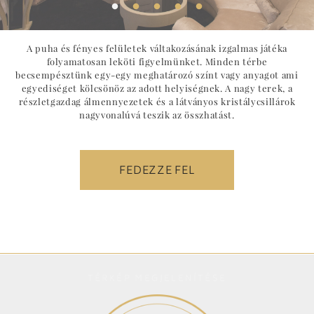
A puha és fényes felületek váltakozásának izgalmas játéka
folyamatosan leköti figyelmünket. Minden térbe
becsempésztünk egy-egy meghatározó színt vagy anyagot ami
egyediséget kölcsönöz az adott helyiségnek. A nagy terek, a
részletgazdag álmennyezetek és a látványos kristálycsillárok
nagyvonalúvá teszik az összhatást.
FEDEZZE FEL
TÉRKÉP MEGJELENÍTÉSE