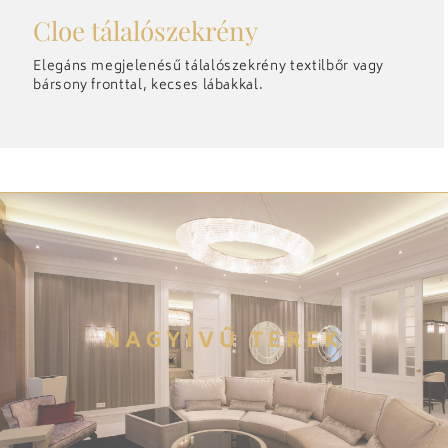
Cloe tálalószekrény
Elegáns megjelenésű tálalószekrény textilbőr vagy
bársony fronttal, kecses lábakkal.
NAGYÍVŰ TEREK