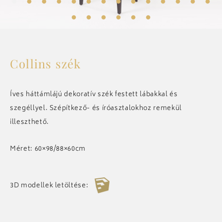
ELŐSZOBA
KIEGÉSZÍTŐK
Collins szék
CSILLÁROK
Íves háttámlájú dekoratív szék festett lábakkal és
szegéllyel. Szépítkező- és íróasztalokhoz remekül
illeszthető.
ART DECO
Méret: 60×98/88×60cm
ÖSSZES
3D modellek letöltése:
REFERENCIÁK
MEGOSZTOM
RÓLUNK