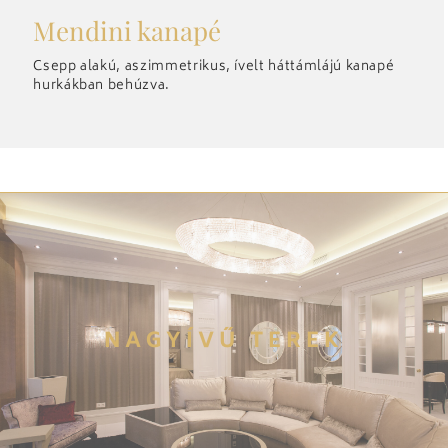
Mendini kanapé
Csepp alakú, aszimmetrikus, ívelt háttámlájú kanapé
hurkákban behúzva.
NAGYÍVŰ TEREK