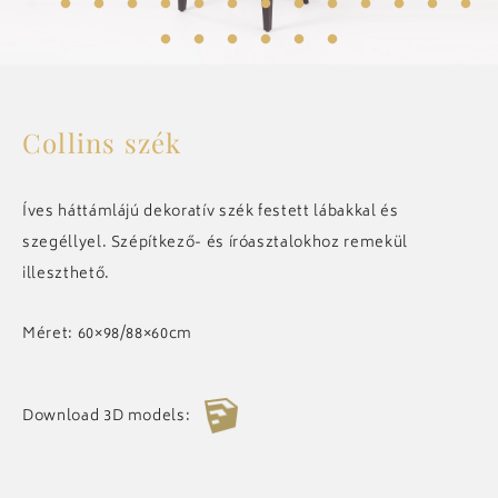
ELŐSZOBA
KIEGÉSZÍTŐK
Collins szék
CSILLÁROK
Íves háttámlájú dekoratív szék festett lábakkal és
szegéllyel. Szépítkező- és íróasztalokhoz remekül
illeszthető.
ART DECO
Méret: 60×98/88×60cm
ÖSSZES
Download 3D models:
REFERENCIÁK
MEGOSZTOM
RÓLUNK