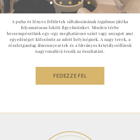
A puha és fényes felületek váltakozásának izgalmas játéka
folyamatosan leköti figyelmünket. Minden térbe
becsempésztünk egy-egy meghatározó színt vagy anyagot ami
egyediséget kölcsönöz az adott helyiségnek. A nagy terek, a
részletgazdag álmennyezetek és a látványos kristálycsillárok
nagyvonalúvá teszik az összhatást.
FEDEZZE FEL
SHOW MAP