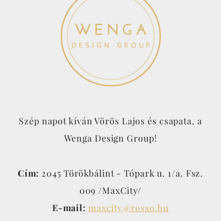
Szép napot kíván Vörös Lajos és csapata, a
Wenga Design Group!
Cím:
2045 Törökbálint - Tópark u. 1/a. Fsz.
009 /MaxCity/
E-mail:
maxcity@rosso.hu