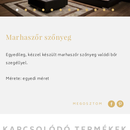
ELŐSZOBA
KIEGÉSZÍTŐK
Marhaszőr szőnyeg
CSILLÁROK
Egyedileg, kézzel készült marhaszőr szőnyeg valódi bőr
szegéllyel.
ART DECO
Mérete: egyedi méret
ÖSSZES
MEGOSZTOM
REFERENCIÁK
RÓLUNK