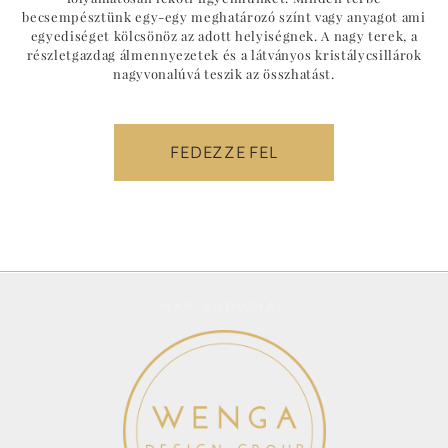
becsempésztünk egy-egy meghatározó színt vagy anyagot ami
egyediséget kölcsönöz az adott helyiségnek. A nagy terek, a
részletgazdag álmennyezetek és a látványos kristálycsillárok
nagyvonalúvá teszik az összhatást.
FEDEZZE FEL
MAP-SHOWMAP