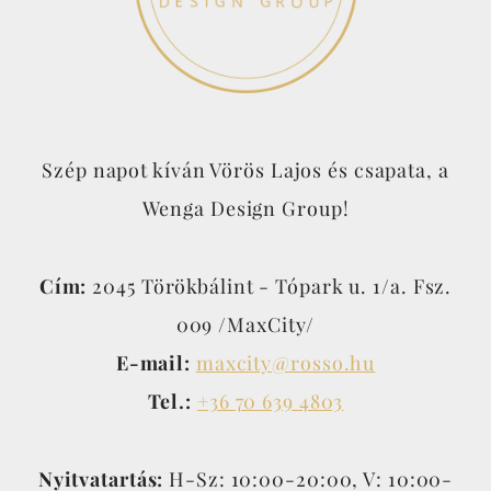
Szép napot kíván Vörös Lajos és csapata, a
Wenga Design Group!
Cím:
2045 Törökbálint - Tópark u. 1/a. Fsz.
009 /MaxCity/
E-mail:
maxcity@rosso.hu
Tel.:
+36 70 639 4803
Nyitvatartás:
H-Sz: 10:00-20:00, V: 10:00-