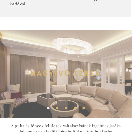
karfával.
NAGYÍVŰ TEREK
A puha és fényes felületek váltakozásának izgalmas játéka
folyamatosan leköti figyelmünket. Minden térbe