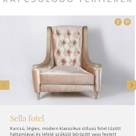
KAPCSOLÓDÓ TERMÉKEK
LANGSELECTOR-SK
A CÉGRŐL
LANGSELECTOR-HU
HÍREK
LANGSELECTOR-EN
FILOZÓFIA
LANGSELECTOR-DE
TECHNOLÓGIA
LANGSELECTOR-RU
KONTAKT
langselector-sk
Sella fotel
Karcsú, légies, modern klasszikus stílusú fotel tűzött
háttámlával és lefelé szűkülő bőrözött vagy festett