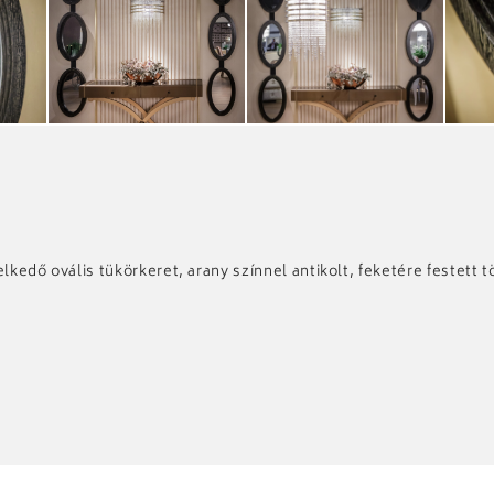
edő ovális tükörkeret, arany színnel antikolt, feketére festett tö