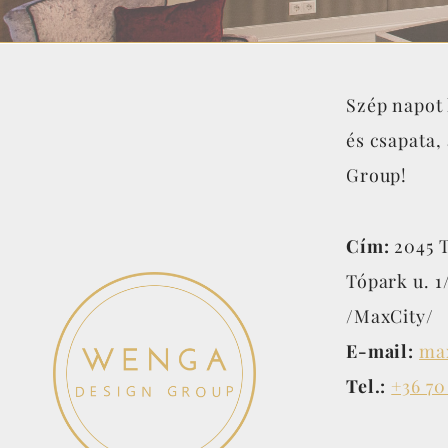
Szép napot 
és csapata,
Group!
Cím:
2045 T
Tópark u. 1
/MaxCity/
E-mail:
ma
Tel.:
+36 70