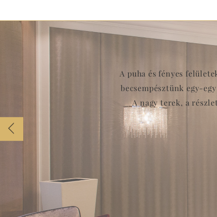
A puha és fényes felület
becsempésztünk egy-egy 
A nagy terek, a részl