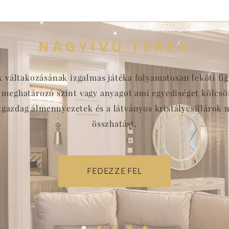
változatban is elérhető.
NAGYÍVŰ TEREK
ek váltakozásának izgalmas játéka folyamatosan leköti f
meghatározó színt vagy anyagot ami egyediséget kölcsön
etgazdag álmennyezetek és a látványos kristálycsillárok 
összhatást.
FEDEZZE FEL