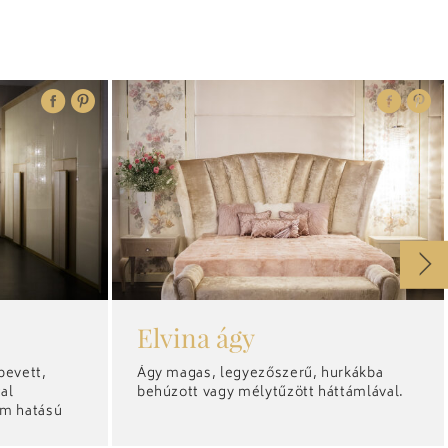
Elvina ágy
bevett,
Ágy magas, legyezőszerű, hurkákba
tal
behúzott vagy mélytűzött háttámlával.
ém hatású
nemű tartós