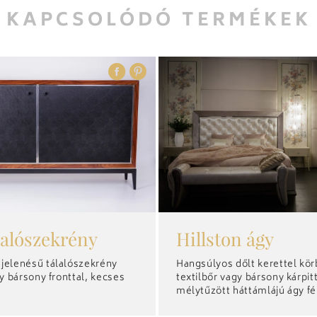
KAPCSOLÓDÓ TERMÉKEK
lalószekrény
Hillston ágy
jelenésű tálalószekrény
Hangsúlyos dőlt kerettel kör
gy bársony fronttal, kecses
textilbőr vagy bársony kárpit
mélytűzött háttámlájú ágy f
dekorcsíkkal. Kihúzható ágy