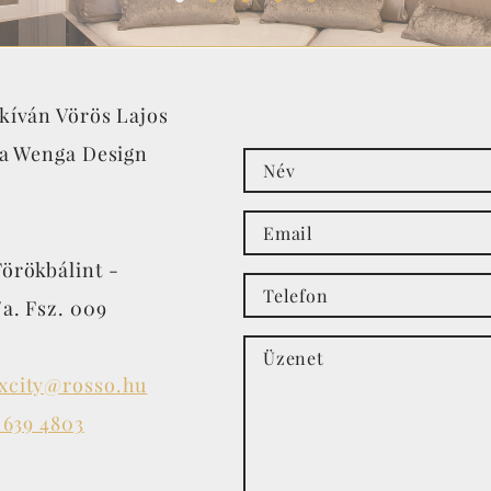
kíván Vörös Lajos
 a Wenga Design
örökbálint -
/a. Fsz. 009
xcity@rosso.hu
 639 4803