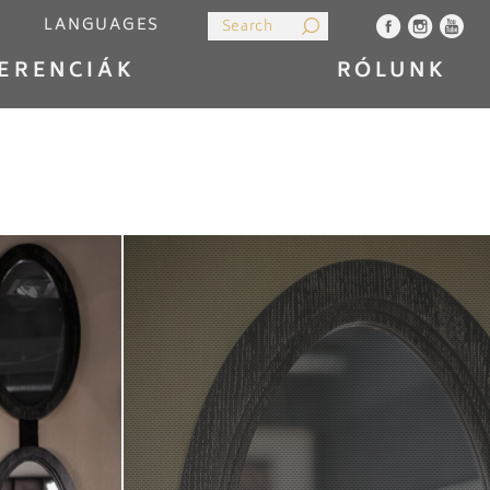
LANGUAGES
ERENCIÁK
RÓLUNK
LANGSELECTOR-HU
LANGSELECTOR-EN
CHNOLÓGIA
KIEGÉSZÍTŐK
ÉRTÉKESÍTÉS
CSILLÁROK
KONTAKT
ÖSSZES
LANGSELECTOR-DE
LANGSELECTOR-RU
LANGSELECTOR-SK