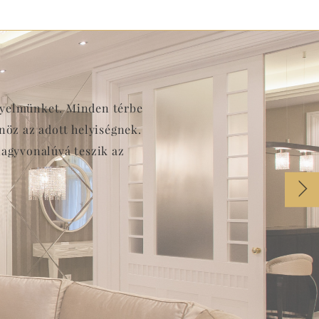
igyelmünket. Minden térbe
öz az adott helyiségnek.
nagyvonalúvá teszik az