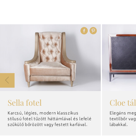
Sella fotel
Cloe tá
Karcsú, légies, modern klasszikus
Elegáns meg
stílusú fotel tűzött háttámlával és lefelé
textilbőr va
szűkülő bőrözött vagy festett karfával.
lábakkal.