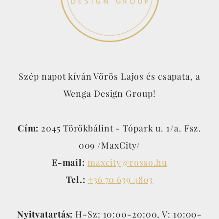
Szép napot kíván Vörös Lajos és csapata, a
Wenga Design Group!
Cím:
2045 Törökbálint - Tópark u. 1/a. Fsz.
009 /MaxCity/
E-mail:
maxcity@rosso.hu
Tel.:
+36 70 639 4803
Nyitvatartás:
H-Sz: 10:00-20:00, V: 10:00-