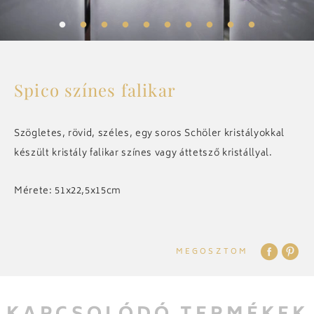
ELŐSZOBA
KIEGÉSZÍTŐK
Spico színes falikar
CSILLÁROK
Szögletes, rövid, széles, egy soros Schöler kristályokkal
készült kristály falikar színes vagy áttetsző kristállyal.
ART DECO
Mérete: 51x22,5x15cm
ÖSSZES
MEGOSZTOM
REFERENCIÁK
RÓLUNK