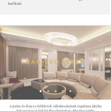
karfával.
NAGYÍVŰ TEREK
A puha és fényes felületek váltakozásának izgalmas játéka
folyamatosan leköti figyelmünket. Minden térbe