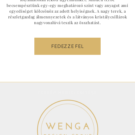
becsempésztünk egy-egy meghatározó színt vagy anyagot ami
egyediséget kölcsönöz az adott helyiségnek. A nagy terek, a
részletgazdag álmennyezetek és a látványos kristálycsillárok
nagyvonalúvá teszik az összhatást.
FEDEZZE FEL
TÉRKÉP MEGJELENÍTÉSE