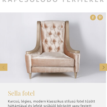
KAPCSOLÓDÓ TERMÉKEK
A CÉGRŐL
MAGYAR
Magyar
HÍREK
ENGLISH
FILOZÓFIA
DEUTSCH
TECHNOLÓGIA
РУССКИЙ
KONTAKT
SLOVENSKÝ
Sella fotel
Karcsú, légies, modern klasszikus stílusú fotel tűzött
háttámlával és lefelé szűkülő bőrözött vagy festett