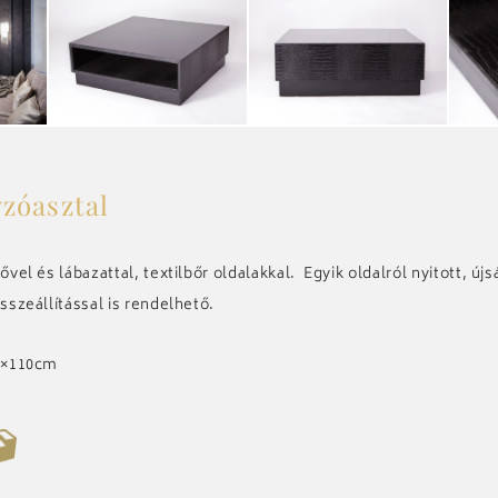
zóasztal
el és lábazattal, textilbőr oldalakkal. Egyik oldalról nyitott, új
szeállítással is rendelhető.
3×110cm