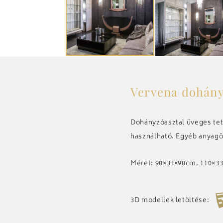
Vervena dohány
Dohányzóasztal üveges tetőv
használható. Egyéb anyagös
Méret: 90×33×90cm, 110×3
3D modellek letöltése: