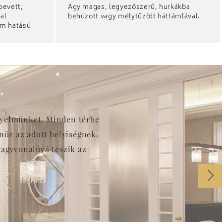
bevett,
Ágy magas, legyezőszerű, hurkákba
tal
behúzott vagy mélytűzött háttámlával.
ém hatású
nemű tartós
igyelmünket. Minden térbe
öz az adott helyiségnek.
nagyvonalúvá teszik az