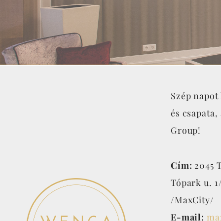
Szép napot 
és csapata,
Group!
Cím:
2045 T
Tópark u. 1
/MaxCity/
E-mail:
ma