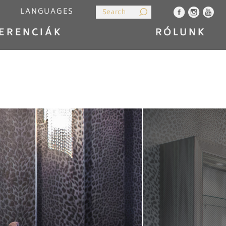
LANGUAGES
ERENCIÁK
RÓLUNK
MAGYAR
ENGLISH
CHNOLÓGIA
KIEGÉSZÍTŐK
ÉRTÉKESÍTÉS
CSILLÁROK
KONTAKT
ÖSSZES
DEUTSCH
РУССКИЙ
SLOVENSKÝ