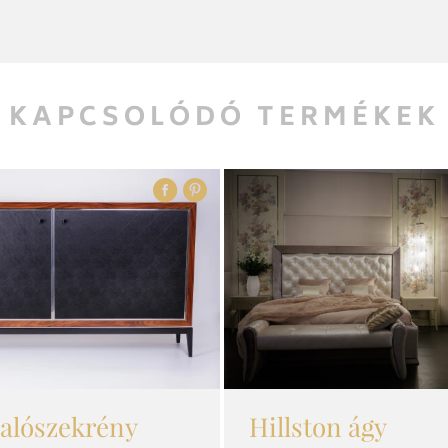
KAPCSOLÓDÓ TERMÉKEK
lalószekrény
Hillston ágy