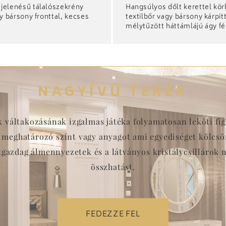
jelenésű tálalószekrény
Hangsúlyos dőlt kerettel kör
gy bársony fronttal, kecses
textilbőr vagy bársony kárpit
mélytűzött háttámlájú ágy f
dekorcsíkkal. Kihúzható ágy
változatban is elérhető.
NAGYÍVŰ TEREK
ek váltakozásának izgalmas játéka folyamatosan leköti f
meghatározó színt vagy anyagot ami egyediséget kölcsön
etgazdag álmennyezetek és a látványos kristálycsillárok 
összhatást.
FEDEZZE FEL