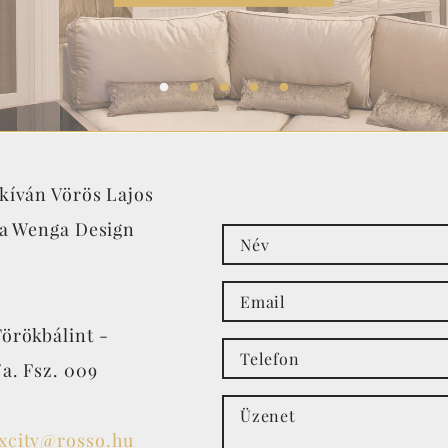
kíván Vörös Lajos
 a Wenga Design
örökbálint -
/a. Fsz. 009
xcity@rosso.hu