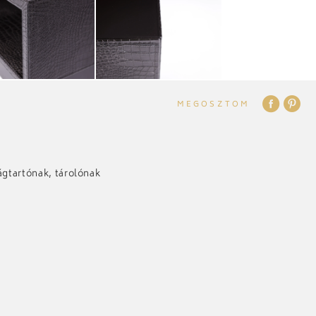
MEGOSZTOM
ságtartónak, tárolónak