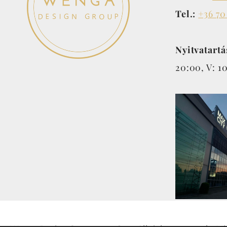
Tel.:
+36 70
Nyitvatartá
20:00, V: 1