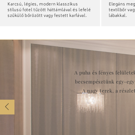
Karcsú, légies, modern klasszikus
Elegáns meg
stílusú fotel tűzött háttámlával és lefelé
textilbőr va
szűkülő bőrözött vagy festett karfával.
lábakkal.
A puha és fényes felület
becsempésztünk egy-egy 
A nagy terek, a részl